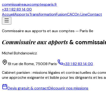
commissaireauxcomptesparis.fr
+33 1 82 83 14 00
Accueil
Apports
Transformation
Fusion
CAC
On Line
Contact
Commissaire aux apports et aux comptes — Paris 8e
Commissaire aux apports
& commissai
Michel Bohdanowicz
19 rue de Rome, 75008 Paris
·
+33 1 82 83 14 00
Cabinet parisien : missions légales et contractuelles du c
une approche exigeante et lisible pour les dirigeants et les 
Devis gratuit & contact
Découvrir nos missions