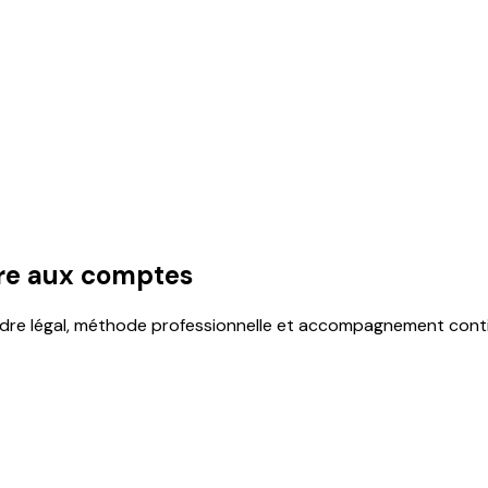
ort du commissaire aux comptes sur la situation de la sociét
consentis à des associés ou à des tiers, et attestation que les
re aux comptes
dre légal, méthode professionnelle et accompagnement contin