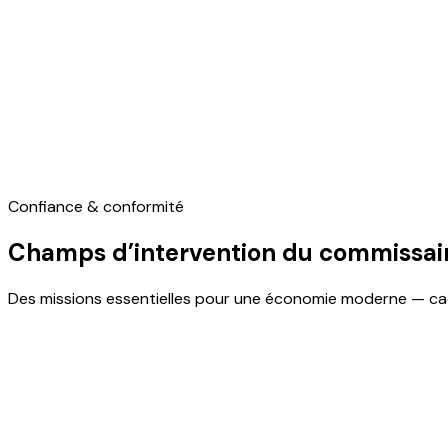
ans.
Transformation de société
Une décision de transformation doit être précédée d’un rapp
appréciation de la valeur de l’actif, avantages particuliers 
Confiance & conformité
Champs d’intervention du commissai
Des missions essentielles pour une économie moderne — ca