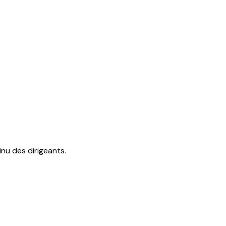
é et d’un rapport du commissaire à la transformation :
 capitaux propres couvrent au moins le capital social.
u des dirigeants.