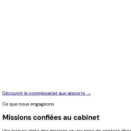
Au-delà de la certification annuelle : comptes in
Plus de 200 000 mandats exercés chaque année en
Accompagnement des très petites structures com
Le commissaire aux comptes contribue à la sécur
Les missions du CAC reposent sur une obligation lég
Elles participent à la lisibilité des états financie
Découvrir le commissariat aux apports →
Ce que nous engageons
Missions confiées au cabinet
Une lecture claire des missions et une prise de contact direc