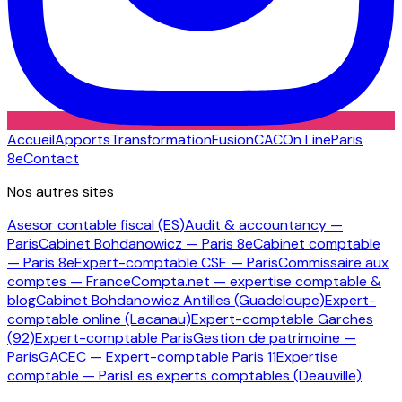
Accueil
Apports
Transformation
Fusion
CAC
On Line
Paris
8e
Contact
Nos autres sites
Asesor contable fiscal (ES)
Audit & accountancy —
Paris
Cabinet Bohdanowicz — Paris 8e
Cabinet comptable
— Paris 8e
Expert-comptable CSE — Paris
Commissaire aux
comptes — France
Compta.net — expertise comptable &
blog
Cabinet Bohdanowicz Antilles (Guadeloupe)
Expert-
comptable online (Lacanau)
Expert-comptable Garches
(92)
Expert-comptable Paris
Gestion de patrimoine —
Paris
GACEC — Expert-comptable Paris 11
Expertise
comptable — Paris
Les experts comptables (Deauville)